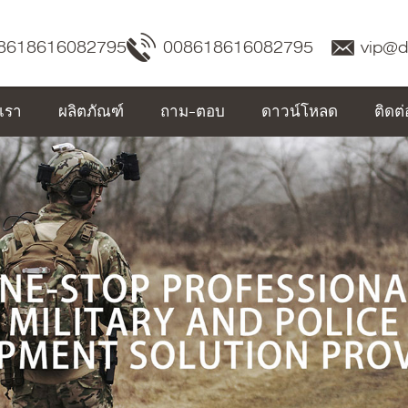
8618616082795
008618616082795
vip@
บเรา
ผลิตภัณฑ์
ถาม-ตอบ
ดาวน์โหลด
ติดต