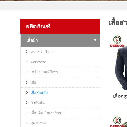
เสื้อส
ผลิตภัณฑ์
เสื้อผ้า
ทหาร Uniform
workwear
เครื่องแบบพิธีการ
เสื้อ
เสื้อสวมหัว
เสื้อ
ผ้ากันฝน
เสื้อส
เสื้อแจ็คเก็ต/พาร์กา
,เสื้
ชุดตำรวจ