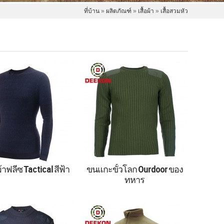
ที่บ้าน
»
ผลิตภัณฑ์
»
เสื้อผ้า
»
เสื้อสวมหัว
ดผ้าฟลีซ Tactical สีฟ้า
ขนแกะขั้วโลก Ourdoor ของ
ทหาร
ขั้วโลกกลางแจ้งของ
ขนแกะขั้วโลก Ourdoor ทหาร
เสื้อสวมหัวลายพราง,
,เสื้อสวมหัวพราง,เสื้อผ้า