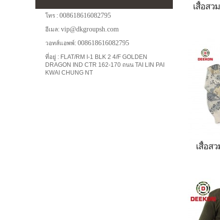
เสื้อสว
008618616082795
โทร :
vip@dkgroupsh.com
อีเมล:
บุรุษทห
008618616082795
วอทส์แอพพ์:
ที่อ
ที่อยู่ : FLAT/RM I-1 BLK 2 4/F GOLDEN
พราง,เสื
DRAGON IND CTR 162-170 ถนน TAI LIN PAI
KWAI CHUNG NT
กองทัพ
เรือ,
ทหาร,
ทหาร,เส
เสื้อส
เสื้อกั
พรา