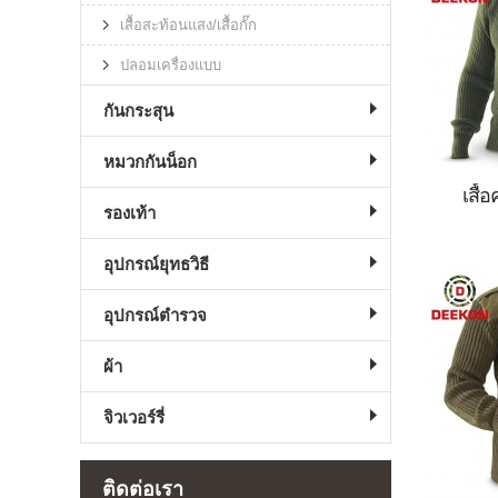
ทหาร,
เสื้อสะท้อนแสง/เสื้อกั๊ก
ทัพ,เสื
ปลอมเครื่องแบบ
กันหนาว
หนาวสไต
กันกระสุน
หมวกกันน็อก
เสื้
รองเท้า
เสื้อสวม
อุปกรณ์ยุทธวิธี
สวมหั
อุปกรณ์ตำรวจ
ทหาร,
ทัพ,เสื
ผ้า
กันหนาว
จิวเวอร์รี่
หนาวสไต
ติดต่อเรา