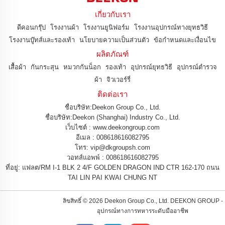
เกี่ยวกับเรา
ดีคอนกรุ๊ป
โรงงานผ้า
โรงงานยูนิฟอร์ม
โรงงานอุปกรณ์ทางยุทธวิธี
โรงงานบู๊ทส์และรองเท้า
นโยบายความเป็นส่วนตัว
ข้อกำหนดและเงื่อนไข
ผลิตภัณฑ์
เสื้อผ้า
กันกระสุน
หมวกกันน็อก
รองเท้า
อุปกรณ์ยุทธวิธี
อุปกรณ์ตำรวจ
ผ้า
จิวเวอร์รี่
ติดต่อเรา
ชื่อบริษัท:Deekon Group Co., Ltd.
ชื่อบริษัท:Deekon (Shanghai) Industry Co., Ltd.
เว็บไซต์ : www.deekongroup.com
อีเมล :
008618616082795
โทร:
vip@dkgroupsh.com
วอทส์แอพพ์ :
008618616082795
ที่อยู่: แฟลต/RM I-1 BLK 2 4/F GOLDEN DRAGON IND CTR 162-170 ถนน
TAI LIN PAI KWAI CHUNG NT
ลิขสิทธิ์ ©
2026 Deekon Group Co., Ltd. DEEKON GROUP -
อุปกรณ์ทางการทหารระดับมืออาชีพ