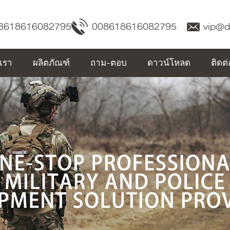
8618616082795
008618616082795
vip@
บเรา
ผลิตภัณฑ์
ถาม-ตอบ
ดาวน์โหลด
ติดต