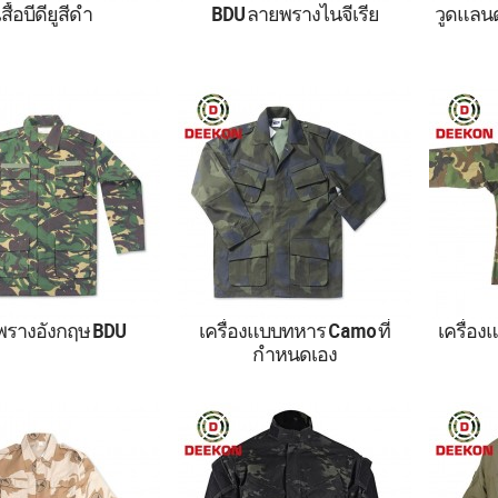
เสื้อบีดียูสีดำ
BDU ลายพรางไนจีเรีย
วูดแลนด
, เทา, เขียว, ลายพราง
เครื่องแบบทหารลายพราง
ลายพรา
BDU
Woodland BDU สำหรับ
Ar
ไนจีเรีย
พรางอังกฤษ BDU
เครื่องแบบทหาร Camo ที่
เครื่อ
กำหนดเอง
ดทหารพรางอังกฤษ
ชุดลายพรางทหารพร้อม
Rwan
BDU!
กระเป๋าหน้า
Camou