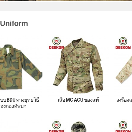
 Uniform
แบบ BDU ทางยุทธวิธี
เสื้อ MC ACU ของแท้
เครื่อง
องกองทัพบก
รางกองทัพบกยุทธวิธี
เสื้อ DEEKON MC ACU
ซาอุดี
BDU
ดั้งเดิมทำจากไนลอน 50% ผ้า
Digita