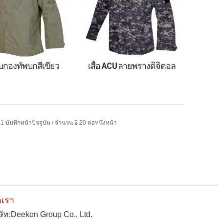
บกองทัพบกสีเขียว
เสื้อ ACU ลายพรางดิจิตอล
65/35 Army Green
เสื้อและกางเกง ACU ลาย
t Uniform ACU ผลิต
พรางดิจิตอลความทนทานสูง
ในประเทศจีน
ทำจาก N/C 50/50
1 บันทึกหน้าปัจจุบัน / จำนวน 2 20 ต่อหนึ่งหน้า
อเรา
ิษัท:Deekon Group Co., Ltd.