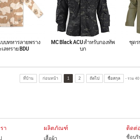
องแบบทหารลายพราง
MC Black ACU สำหรับกองทัพ
ชุดร
ะเลทราย BDU
บก
งทะเลทรายพร้อมชุด
Black MC Army Combat
T/C 
งแบบทหารอินทรี BDU
Uniform สำหรับอเมริกาใต้
Comba
ที่บ้าน
ก่อนหน้า
1
2
ถัดไป
ชื่อสกุล
- รวม 40 
เรา
ผลิตภัณฑ์
ติดต่
ชื่อบร
ป
เสื้อผ้า