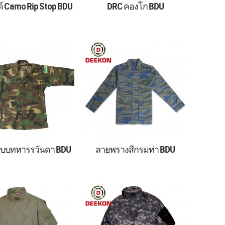
์ Camo Rip Stop BDU
DRC คองโก BDU
ง Woodland Rip Stop
ชุดลายพรางทหารคองโกของ
my Uniform BDU
สาธารณรัฐประชาธิปไตย
คองโก BDU
งแบบทหารรวันดา BDU
ลายพรางสีกรมท่า BDU
da RDF Woodland
เครื่องแบบทหารลายพราง
flage Uniform BDU
สีน้ำเงินกรมท่า BDU สำหรับ
พร้อมธง
ใช้ในกองทัพ