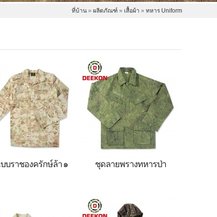
ที่บ้าน
»
ผลิตภัณฑ์
»
เสื้อผ้า
»
ทหาร Uniform
แบบราชองครักษ์ล้า ๑
ชุดลายพรางทหารป่า
อาระเบีย Royal Guard
เครื่องแบบทหารป่าพร้อมเสื้อ
l Desert Camouflage
และกางเกง