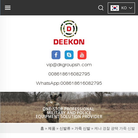
KO
vip@dkgroupsh.com
008618616082795
WhatsApp:
008618616082795
홈
»
제품
»
신발류
»
가죽 신발
» 케냐 경찰 광택 가죽 신발