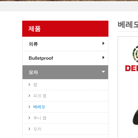
베레
제품
의류
Bulletproof
모자
캡
피크 캡
베레모
부니 캡
모자