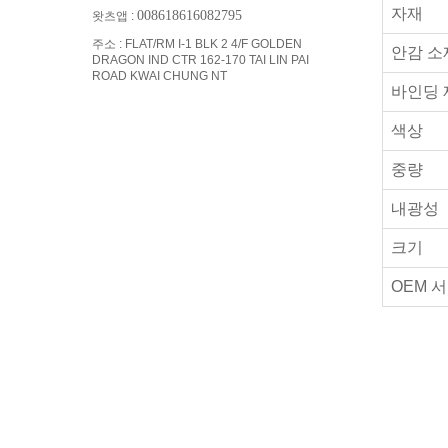
자재
008618616082795
왓츠앱 :
주소 : FLAT/RM I-1 BLK 2 4/F GOLDEN
안감 소
DRAGON IND CTR 162-170 TAI LIN PAI
ROAD KWAI CHUNG NT
바인딩 
색상
중량
내광성
크기
OEM 