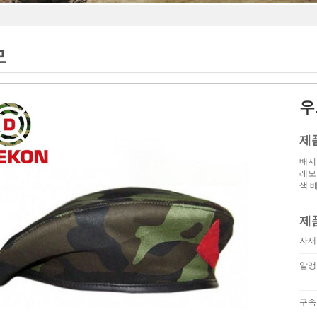
모
우
제
배지
레모
색 
제
자재
알맹
구속