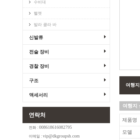
수비대
헬멧
발라 클라 바
신발류
전술 장비
경찰 장비
구조
여행지
액세서리
여행지 
연락처
제품명
008618616082795
전화 :
모델
vip@dkgroupsh.com
이메일 :