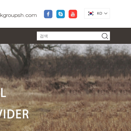
KO
dkgroupsh.com