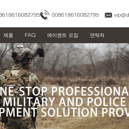
8618616082795
008618616082795
vip@
제품
FAQ
에이젠트 모집
연락처