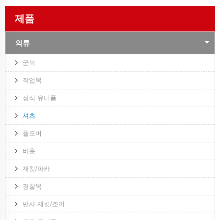
제품
의류
군복
작업복
정식 유니폼
셔츠
풀오버
비옷
재킷/파카
경찰복
반사 재킷/조끼