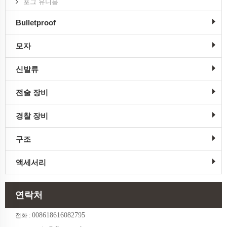
포그 유니폼
Bulletproof
모자
신발류
전술 장비
경찰 장비
구조
액세서리
연락처
008618616082795
전화 :