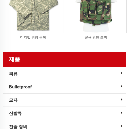
디지털 위장 군복
군용 방탄 조끼
제품
의류
Bulletproof
모자
신발류
전술 장비