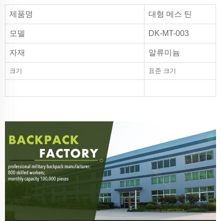
제품명
대형 메스 틴
모델
DK-MT-003
자재
알류미늄
크기
표준 크기