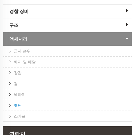
경찰 장비
구조
액세서리
군사 순위
배지 및 메달
장갑
검
넥타이
멧틴
스카프
연락처