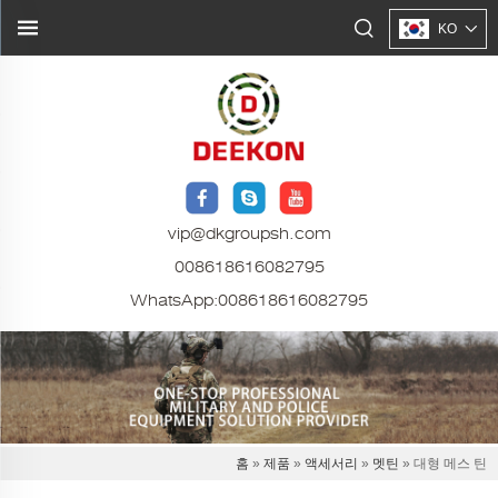
KO
vip@dkgroupsh.com
008618616082795
WhatsApp:
008618616082795
홈
»
제품
»
액세서리
»
멧틴
» 대형 메스 틴