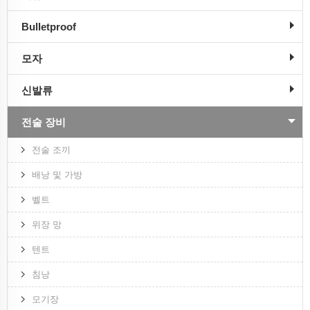
Bulletproof
모자
신발류
전술 장비
전술 조끼
배낭 및 가방
벨트
위장 망
텐트
침낭
모기장