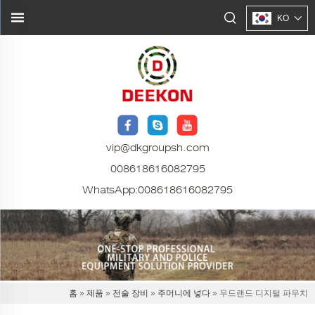
KO
vip@dkgroupsh.com
008618616082795
WhatsApp:
008618616082795
홈
»
제품
»
전술 장비
»
주머니에 넣다
» 우드랜드 디지털 파우치