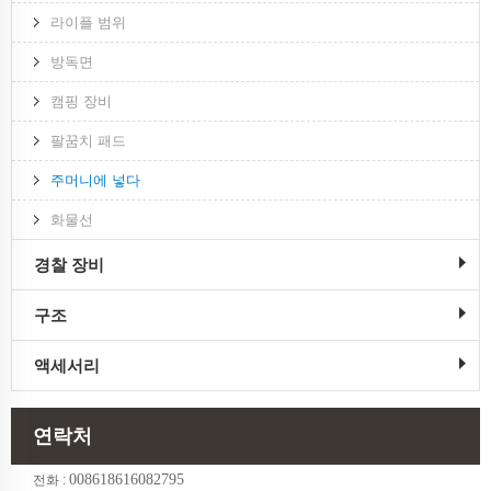
라이플 범위
방독면
캠핑 장비
팔꿈치 패드
주머니에 넣다
화물선
경찰 장비
구조
액세서리
연락처
008618616082795
전화 :