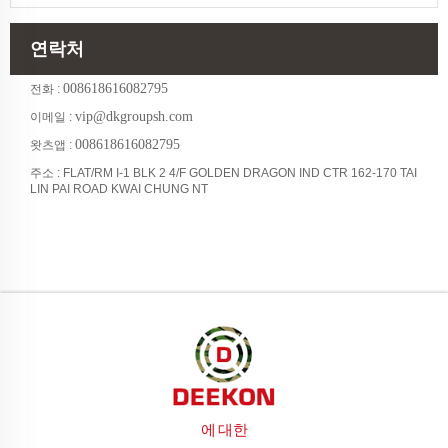
연락처
008618616082795
전화 :
vip@dkgroupsh.com
이메일 :
008618616082795
왓츠앱 :
주소 : FLAT/RM I-1 BLK 2 4/F GOLDEN DRAGON IND CTR 162-170 TAI
LIN PAI ROAD KWAI CHUNG NT
에 대한