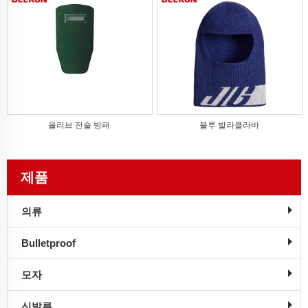
올리브 전술 방패
블루 발라클라바
제품
의류
Bulletproof
모자
신발류