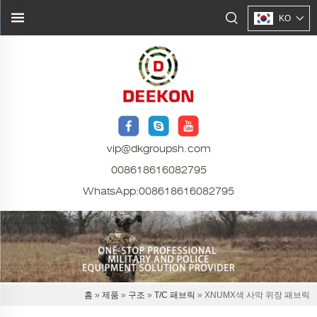
KO
vip@dkgroupsh.com
008618616082795
WhatsApp:
008618616082795
홈
»
제품
»
구조
»
T/C 패브릭
» XNUMX색 사막 위장 패브릭