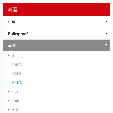
제품
의류
Bulletproof
모자
캡
피크 캡
베레모
부니 캡
모자
수비대
헬멧