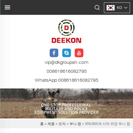
KO
vip@dkgroupsh.com
008618616082795
WhatsApp:
008618616082795
홈
»
제품
»
모자
»
부니 캡
» XNUMX색 사막 위장 부니 캡