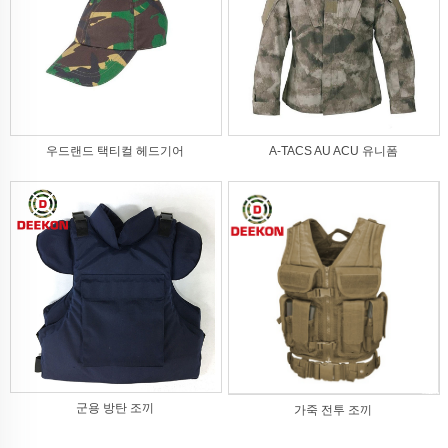
우드랜드 택티컬 헤드기어
A-TACS AU ACU 유니폼
군용 방탄 조끼
가죽 전투 조끼