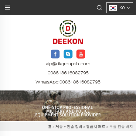
KO
vip@dkgroupsh.com
008618616082795
WhatsApp:
008618616082795
홈
»
제품
»
전술 장비
»
팔꿈치 패드
» 무릎 전술 바지