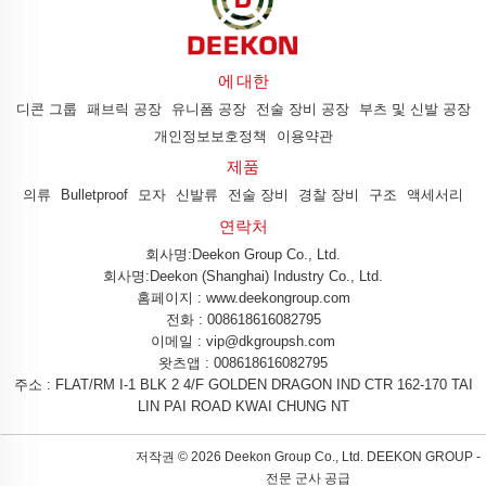
에 대한
디콘 그룹
패브릭 공장
유니폼 공장
전술 장비 공장
부츠 및 신발 공장
개인정보보호정책
이용약관
제품
의류
Bulletproof
모자
신발류
전술 장비
경찰 장비
구조
액세서리
연락처
회사명:Deekon Group Co., Ltd.
회사명:Deekon (Shanghai) Industry Co., Ltd.
홈페이지 : www.deekongroup.com
전화 :
008618616082795
이메일 :
vip@dkgroupsh.com
왓츠앱 :
008618616082795
주소 : FLAT/RM I-1 BLK 2 4/F GOLDEN DRAGON IND CTR 162-170 TAI
LIN PAI ROAD KWAI CHUNG NT
저작권 ©
2026 Deekon Group Co., Ltd. DEEKON GROUP -
전문 군사 공급