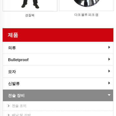
다크 블루 피크 캡
경찰복
제품
의류
Bulletproof
모자
신발류
전술 장비
전술 조끼
배낭 및 가방