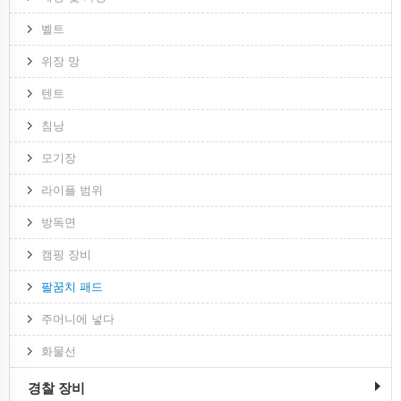
벨트
위장 망
텐트
침낭
모기장
라이플 범위
방독면
캠핑 장비
팔꿈치 패드
주머니에 넣다
화물선
경찰 장비