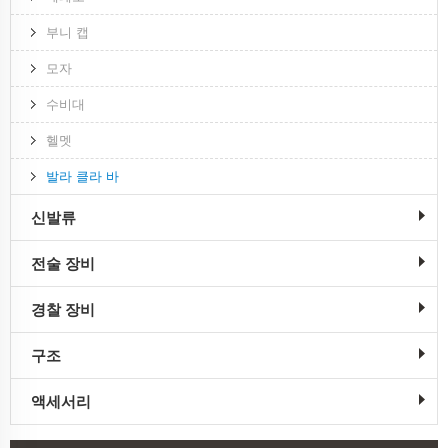
부니 캡
모자
수비대
헬멧
발라 클라 바
신발류
전술 장비
경찰 장비
구조
액세서리