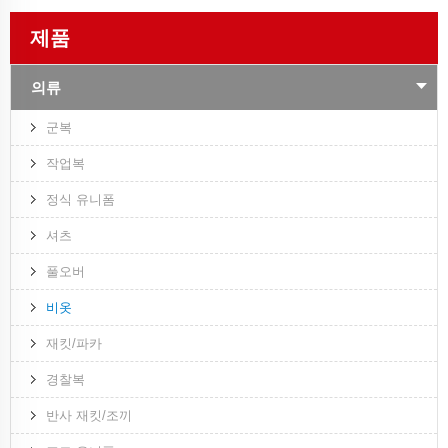
제품
의류
군복
작업복
정식 유니폼
셔츠
풀오버
비옷
재킷/파카
경찰복
반사 재킷/조끼