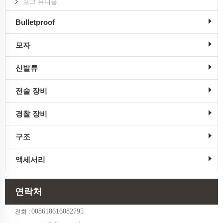
포그 유니폼
Bulletproof
모자
신발류
전술 장비
경찰 장비
구조
액세서리
연락처
008618616082795
전화 :