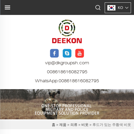
KO
vip@dkgroupsh.com
008618616082795
WhatsApp:
008618616082795
홈
»
제품
»
의류
»
비옷
» 후드가 있는 주황색 비옷