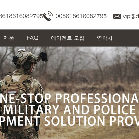
8618616082795
008618616082795
vip@
제품
FAQ
에이젠트 모집
연락처