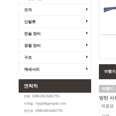
모자
신발류
전술 장비
경찰 장비
구조
액세서리
여행지
연락처
여행지 
008618616082795
전화 :
방탄 서
vip@dkgroupsh.com
이메일 :
제품명
008618616082795
왓츠앱 :