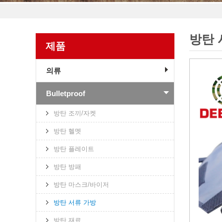
방탄 
제품
의류
Bulletproof
방탄 조끼/자켓
방탄 헬멧
방탄 플레이트
방탄 방패
방탄 마스크/바이저
방탄 서류 가방
방탄 재료