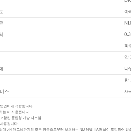
DK
료
아
준
NIJ
역
0.3
파
약 
재
나
한
서비스
사용
기업인에게 적합합니다.
하는 데 사용됩니다.
 포함된 플립형 개방 시스템.
 사용됩니다.
대 .44 매그넘까지의 모든 권총으로부터 보호하는 NIJ 레벨 IIIA 패널이 포함되어 있