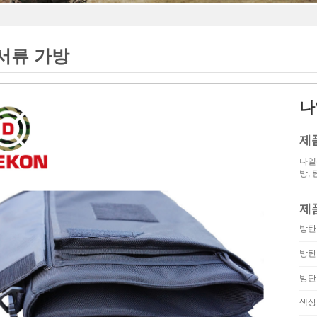
서류 가방
나
제
나일
방,
제
방탄
방탄
방탄
색