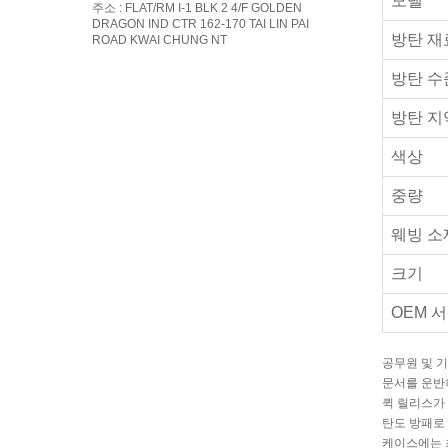
모델
주소 : FLAT/RM I-1 BLK 2 4/F GOLDEN
DRAGON IND CTR 162-170 TAI LIN PAI
방탄 재
ROAD KWAI CHUNG NT
방탄 수
방탄 지
색상
중량
웨빙 소
크기
OEM 
공무원 및 
문서를 운반
퀵 릴리스가
탄도 방패로
케이스에는 최