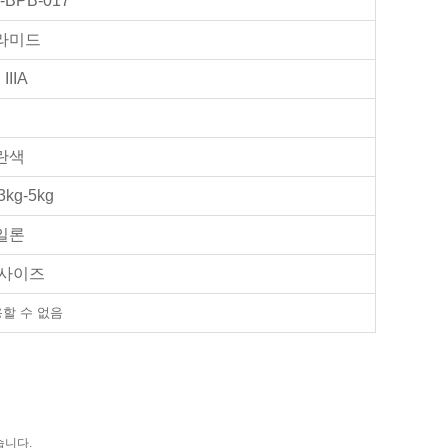
-BPB-017
라미드
 IIIA
란색
3kg-5kg
일론
 사이즈
할 수 없음
습니다.