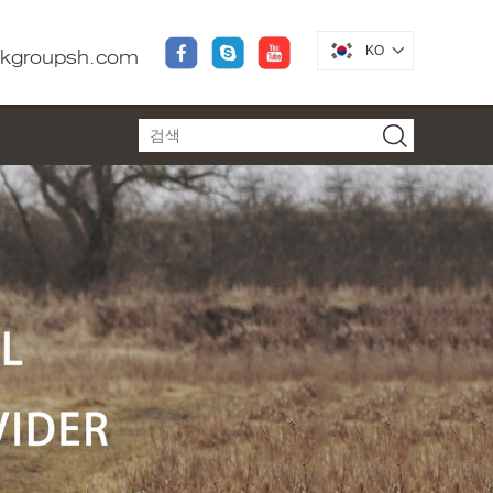
KO
dkgroupsh.com