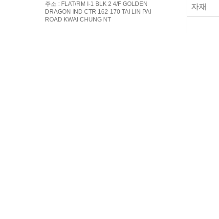
주소 : FLAT/RM I-1 BLK 2 4/F GOLDEN
자재
DRAGON IND CTR 162-170 TAI LIN PAI
ROAD KWAI CHUNG NT