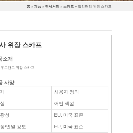
홈
»
제품
»
액세서리
»
스카프
» 밀리터리 위장 스카프
사 위장 스카프
품소개
 우드랜드 위장 스카프
품 사양
자재
사용자 정의
상
어떤 색깔
광성
EU, 미국 표준
장/인열 강도
EU, 미국 표준