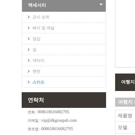
액세서리
군사 순위
배지 및 메달
장갑
검
넥타이
멧틴
여행지
스카프
연락처
여행지 
008618616082795
전화 :
제품명
vip@dkgroupsh.com
이메일 :
모델
008618616082795
왓츠앱 :