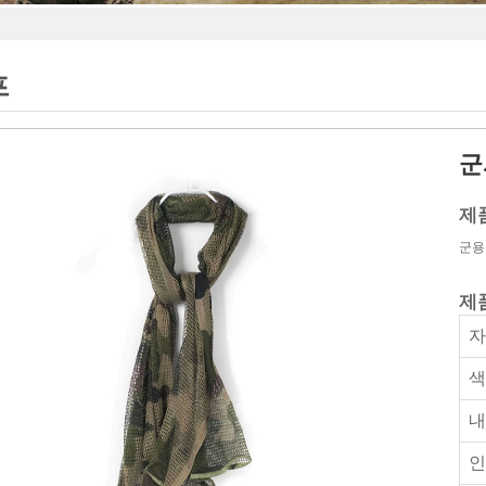
프
군
제
군용
제
색
내
인