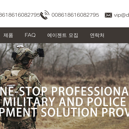
8618616082795
008618616082795
vip@
제품
FAQ
에이젠트 모집
연락처