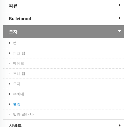
의류
Bulletproof
모자
캡
피크 캡
베레모
부니 캡
모자
수비대
헬멧
발라 클라 바
신발류