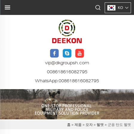
KO
vip@dkgroupsh.com
008618616082795
WhatsApp:
008618616082795
홈
»
제품
»
모자
»
헬멧
» 군용 탄도 헬멧