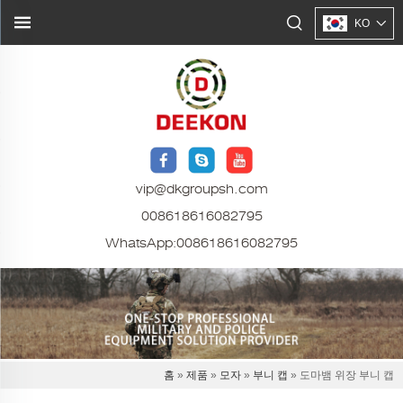
KO
vip@dkgroupsh.com
008618616082795
WhatsApp:
008618616082795
홈
»
제품
»
모자
»
부니 캡
» 도마뱀 위장 부니 캡