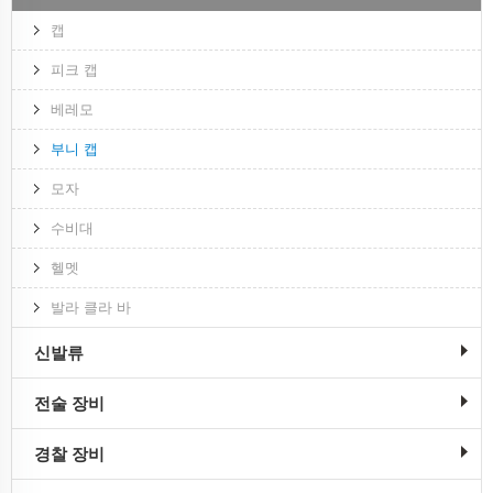
캡
피크 캡
베레모
부니 캡
모자
수비대
헬멧
발라 클라 바
신발류
전술 장비
경찰 장비