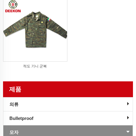
적도 기니 군복
제품
의류
Bulletproof
모자