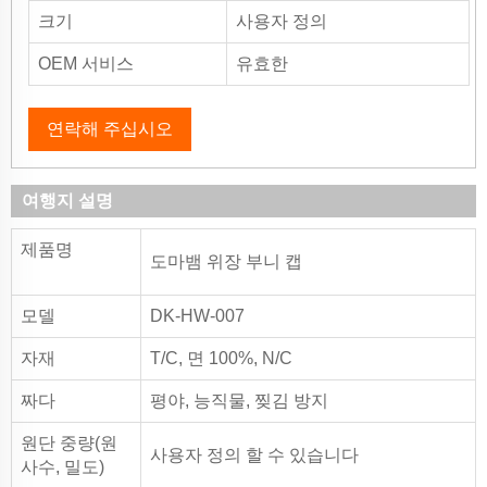
크기
사용자 정의
OEM 서비스
유효한
연락해 주십시오
여행지 설명
제품명
도마뱀 위장 부니 캡
모델
DK-HW-007
자재
T/C, 면 100%, N/C
짜다
평야, 능직물, 찢김 방지
원단 중량(원
사용자 정의 할 수 있습니다
사수, 밀도)