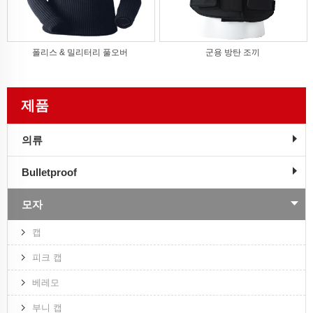
폴리스 & 밀리터리 풀오버
군용 방탄 조끼
제품
의류
Bulletproof
모자
캡
피크 캡
베레모
부니 캡