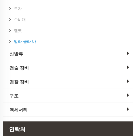
모자
수비대
헬멧
발라 클라 바
신발류
전술 장비
경찰 장비
구조
액세서리
연락처