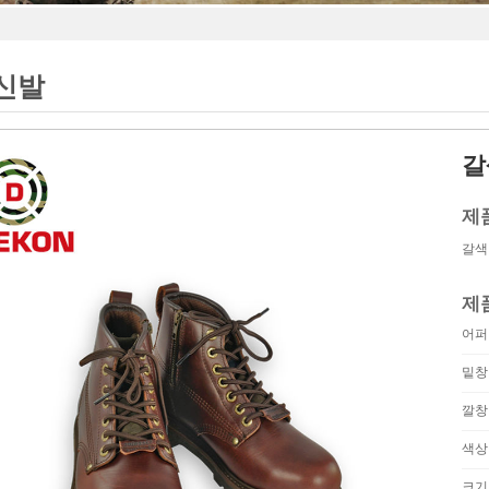
신발
갈
제
갈색
제
어퍼
밑창
깔창
색상
크기