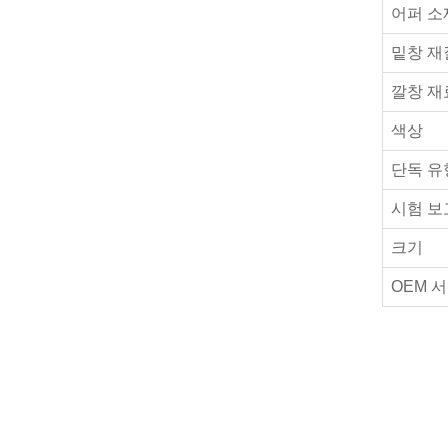
어퍼 소
밑창 재
깔창 재
색상
단독 유
시험 보
크기
OEM 