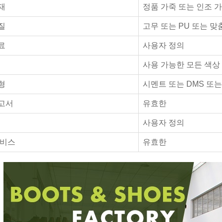
재
정품 가죽 또는 인조 
질
고무 또는 PU 또는 맞
료
사용자 정의
사용 가능한 모든 색상
형
시멘트 또는 DMS 또는 
고서
유효한
사용자 정의
서비스
유효한