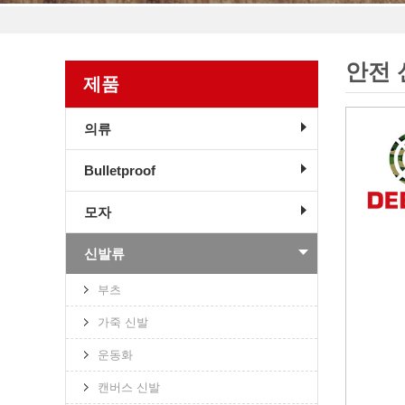
안전 
제품
의류
Bulletproof
모자
신발류
부츠
가죽 신발
운동화
캔버스 신발