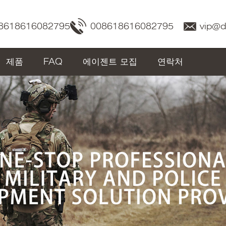
8618616082795
008618616082795
vip@
제품
FAQ
에이젠트 모집
연락처