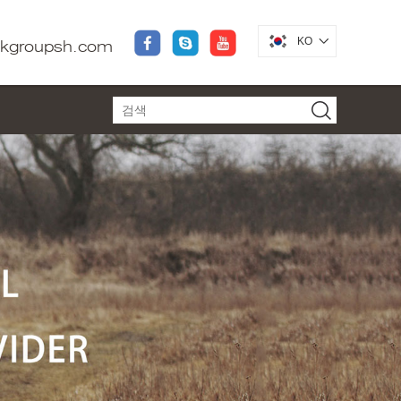
KO
dkgroupsh.com