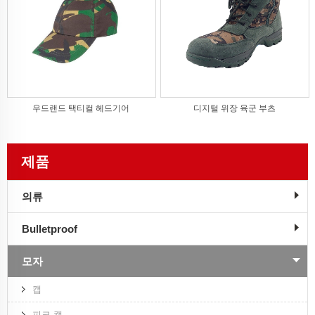
우드랜드 택티컬 헤드기어
디지털 위장 육군 부츠
제품
의류
Bulletproof
모자
캡
피크 캡