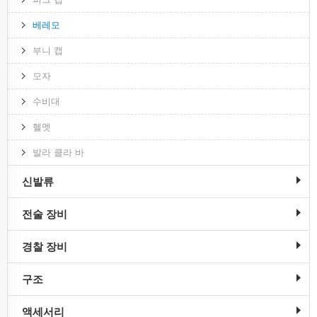
베레모
부니 캡
모자
수비대
헬멧
발라 클라 바
신발류
전술 장비
경찰 장비
구조
액세서리