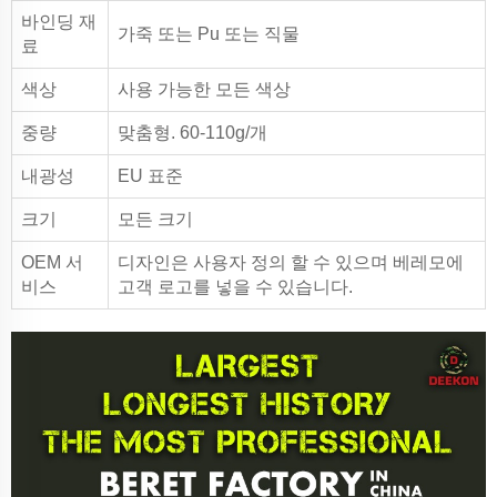
바인딩 재
가죽 또는 Pu 또는 직물
료
색상
사용 가능한 모든 색상
중량
맞춤형. 60-110g/개
내광성
EU 표준
크기
모든 크기
OEM 서
디자인은 사용자 정의 할 수 있으며 베레모에
비스
고객 로고를 넣을 수 있습니다.