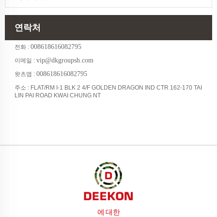
연락처
008618616082795
전화 :
vip@dkgroupsh.com
이메일 :
008618616082795
왓츠앱 :
주소 : FLAT/RM I-1 BLK 2 4/F GOLDEN DRAGON IND CTR 162-170 TAI
LIN PAI ROAD KWAI CHUNG NT
에 대한