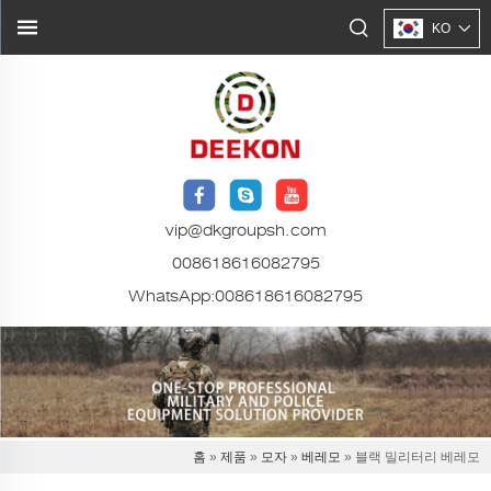
KO
vip@dkgroupsh.com
008618616082795
WhatsApp:
008618616082795
홈
»
제품
»
모자
»
베레모
» 블랙 밀리터리 베레모