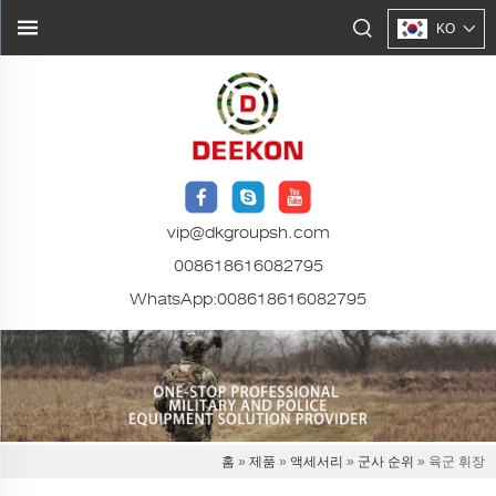
KO
vip@dkgroupsh.com
008618616082795
WhatsApp:
008618616082795
홈
»
제품
»
액세서리
»
군사 순위
» 육군 휘장