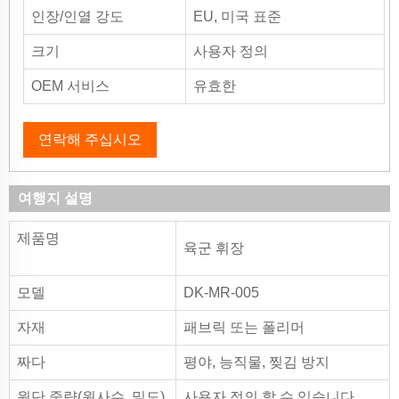
인장/인열 강도
EU, 미국 표준
크기
사용자 정의
OEM 서비스
유효한
연락해 주십시오
여행지 설명
제품명
육군 휘장
모델
DK-MR-005
자재
패브릭 또는 폴리머
짜다
평야, 능직물, 찢김 방지
원단 중량(원사수, 밀도)
사용자 정의 할 수 있습니다