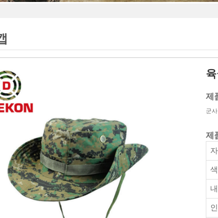
캡
육
제
군사 
제
색
내
인