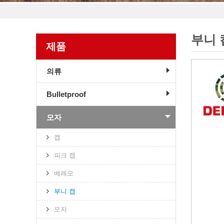
부니 
제품
의류
Bulletproof
모자
캡
피크 캡
베레모
부니 캡
모자