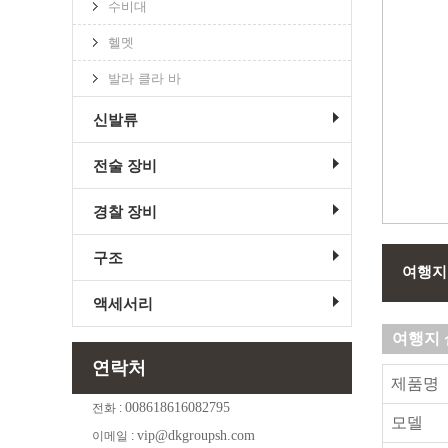
수비대
헬멧
발라 클라 바
신발류
전술 장비
경찰 장비
구조
여행지
액세서리
여행지 
연락처
제품명
008618616082795
전화 :
모델
vip@dkgroupsh.com
이메일 :