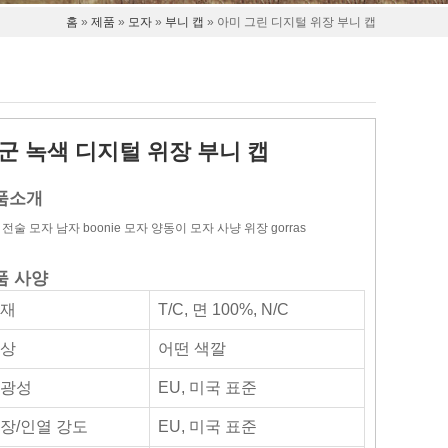
홈
»
제품
»
모자
»
부니 캡
» 아미 그린 디지털 위장 부니 캡
군 녹색 디지털 위장 부니 캡
품소개
전술 모자 남자 boonie 모자 양동이 모자 사냥 위장 gorras
품 사양
자재
T/C, 면 100%, N/C
상
어떤 색깔
광성
EU, 미국 표준
장/인열 강도
EU, 미국 표준