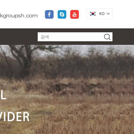
KO
dkgroupsh.com