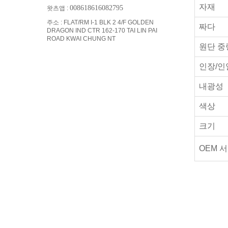
자재
008618616082795
왓츠앱 :
주소 : FLAT/RM I-1 BLK 2 4/F GOLDEN
짜다
DRAGON IND CTR 162-170 TAI LIN PAI
ROAD KWAI CHUNG NT
원단 중
인장/인
내광성
색상
크기
OEM 