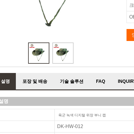
크
O
 설명
포장 및 배송
기술 솔루션
FAQ
INQUIR
설명
육군 녹색 디지털 위장 부니 캡
DK-HW-012