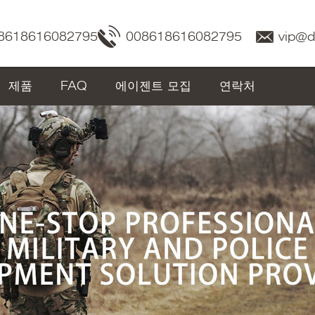
8618616082795
008618616082795
vip@
제품
FAQ
에이젠트 모집
연락처