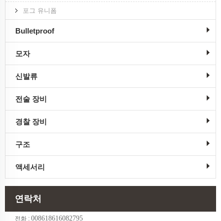
포그 유니폼
Bulletproof
모자
신발류
전술 장비
경찰 장비
구조
액세서리
연락처
008618616082795
전화 :