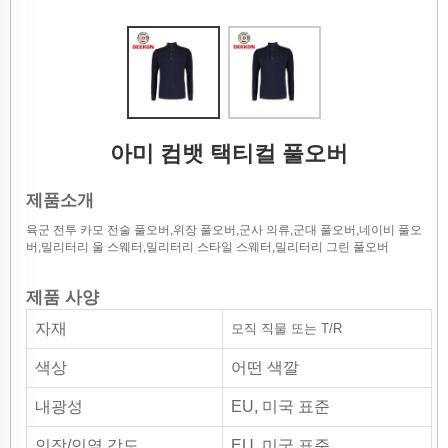
아미 컴뱃 택티컬 풀오버
제품소개
육군 전투 카모 전술 풀오버,위장 풀오버,군사 의류,군대 풀오버,네이비 풀오
버,밀리터리 울 스웨터,밀리터리 스타일 스웨터,밀리터리 그린 풀오버
제품 사양
자재
모직 직물 또는 T/R
색상
어떤 색깔
내광성
EU, 미국 표준
인장/인열 강도
EU, 미국 표준