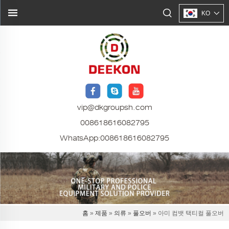
KO
vip@dkgroupsh.com
008618616082795
WhatsApp:
008618616082795
홈
»
제품
»
의류
»
풀오버
» 아미 컴뱃 택티컬 풀오버