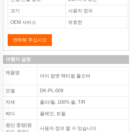
크기
사용자 정의
OEM 서비스
유효한
연락해 주십시오
여행지 설명
제품명
아미 컴뱃 택티컬 풀오버
모델
DK-PL-009
자재
폴리/울, 100% 울, T/R
짜다
플레인, 트윌
원단 중량(원
사용자 정의 할 수 있습니다
사수, 밀도)