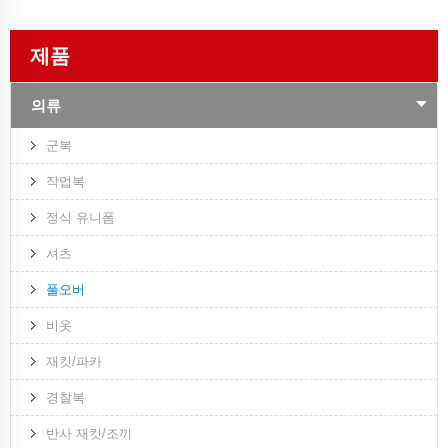
제품
의류
군복
작업복
정식 유니폼
셔츠
풀오버
비옷
재킷/파카
경찰복
반사 재킷/조끼